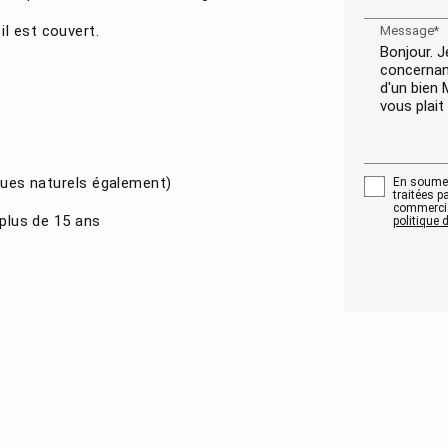
l est couvert.
Message*
sques naturels également)
En soumett
traitées p
commercia
 plus de 15 ans
politique d