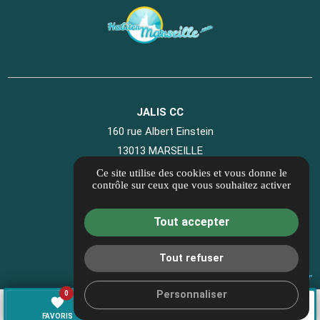
JALIS CC
160 rue Albert Einstein
13013 MARSEILLE
04 89 41 07 40
Ce site utilise des cookies et vous donne le
contrôle sur ceux que vous souhaitez activer
Informations complémentaires
Mentions légales
Tout accepter
Politique de confidentialité
Gestion des cookies
Tout refuser
Personnaliser
0
favorite
call
mail
TÉL.
CONTACT
FAVORIS